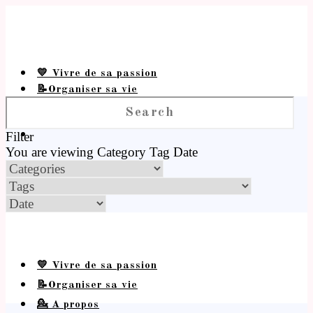
💛 Vivre de sa passion
📝Organiser sa vie
💁 A propos
Filter
You are viewing
Category
Tag
Date
💛 Vivre de sa passion
📝Organiser sa vie
💁 A propos