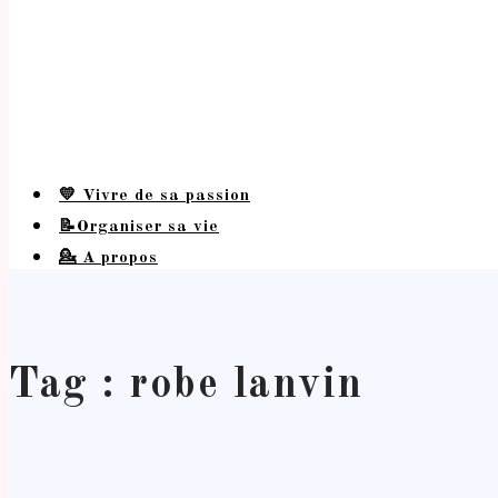
💛 Vivre de sa passion
📝Organiser sa vie
💁 A propos
Tag : robe lanvin