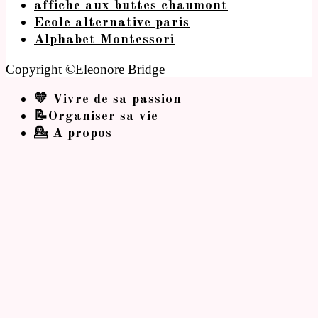
affiche aux buttes chaumont
Ecole alternative paris
Alphabet Montessori
Copyright ©Eleonore Bridge
💛 Vivre de sa passion
📝Organiser sa vie
💁 A propos