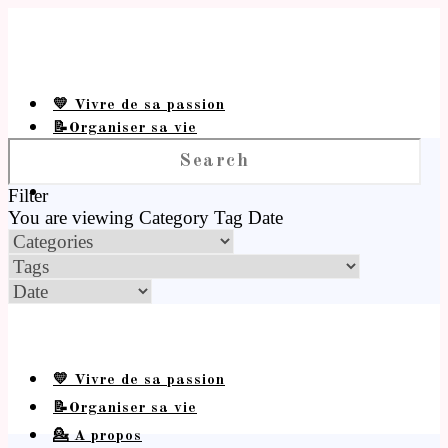
💛 Vivre de sa passion
📝Organiser sa vie
💁 A propos
Filter
You are viewing
Category
Tag
Date
💛 Vivre de sa passion
📝Organiser sa vie
💁 A propos