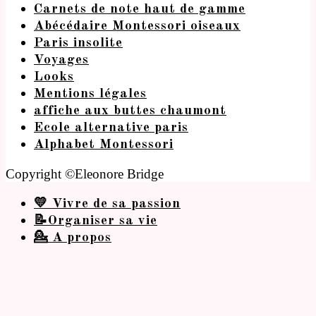
Carnets de note haut de gamme
Abécédaire Montessori oiseaux
Paris insolite
Voyages
Looks
Mentions légales
affiche aux buttes chaumont
Ecole alternative paris
Alphabet Montessori
Copyright ©Eleonore Bridge
💛 Vivre de sa passion
📝Organiser sa vie
💁 A propos