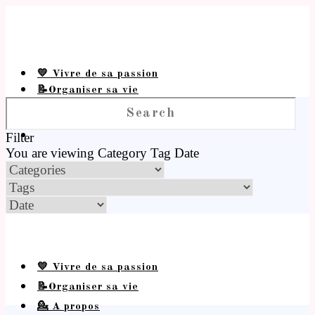
💛 Vivre de sa passion
📝Organiser sa vie
💁 A propos
Filter
You are viewing
Category
Tag
Date
💛 Vivre de sa passion
📝Organiser sa vie
💁 A propos