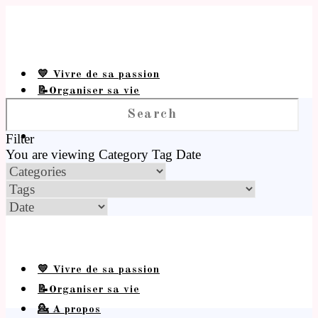
💛 Vivre de sa passion
📝Organiser sa vie
💁 A propos
Filter
You are viewing
Category
Tag
Date
💛 Vivre de sa passion
📝Organiser sa vie
💁 A propos