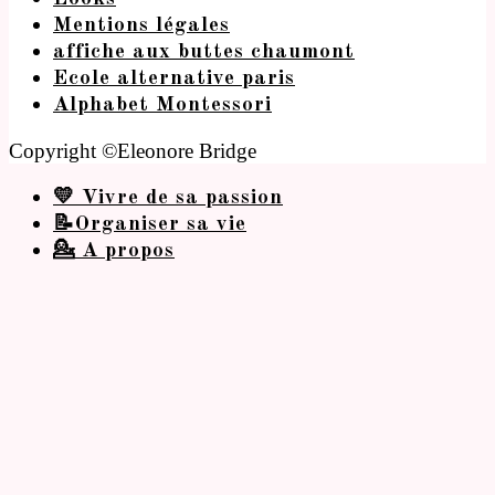
Mentions légales
affiche aux buttes chaumont
Ecole alternative paris
Alphabet Montessori
Copyright ©Eleonore Bridge
💛 Vivre de sa passion
📝Organiser sa vie
💁 A propos