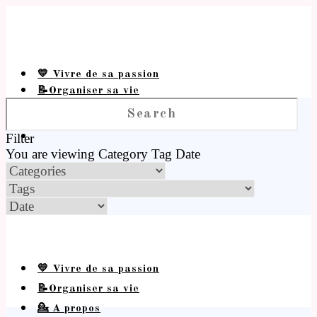
💛 Vivre de sa passion
📝Organiser sa vie
💁 A propos
Filter
You are viewing
Category
Tag
Date
💛 Vivre de sa passion
📝Organiser sa vie
💁 A propos