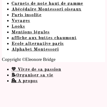
Carnets de note haut de gamme
Abécédaire Montessori oiseaux
Paris insolite
Voyages
Looks
Mentions légales
affiche aux buttes chaumont
Ecole alternative paris
Alphabet Montessori
Copyright ©Eleonore Bridge
💛 Vivre de sa passion
📝Organiser sa vie
💁 A propos