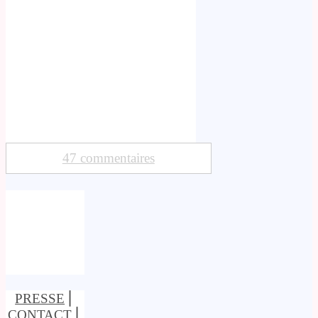
47 commentaires
PRESSE
⎢
CONTACT
⎢