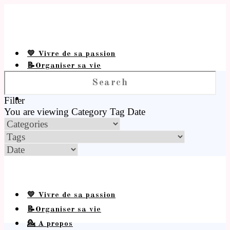
💛 Vivre de sa passion
📝Organiser sa vie
💁 A propos
Filter
You are viewing
Category
Tag
Date
💛 Vivre de sa passion
📝Organiser sa vie
💁 A propos