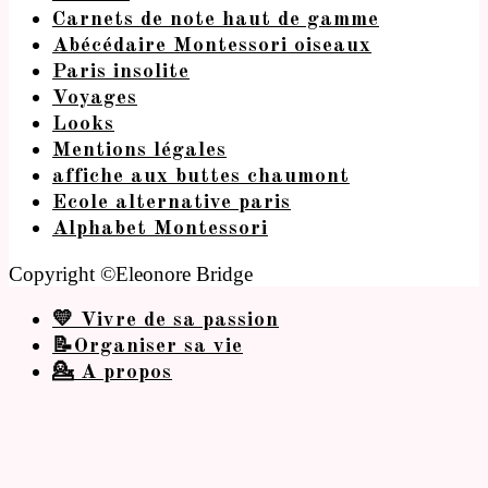
Carnets de note haut de gamme
Abécédaire Montessori oiseaux
Paris insolite
Voyages
Looks
Mentions légales
affiche aux buttes chaumont
Ecole alternative paris
Alphabet Montessori
Copyright ©Eleonore Bridge
💛 Vivre de sa passion
📝Organiser sa vie
💁 A propos