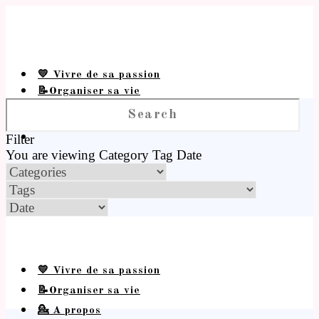
💛 Vivre de sa passion
📝Organiser sa vie
💁 A propos
Filter
You are viewing
Category
Tag
Date
💛 Vivre de sa passion
📝Organiser sa vie
💁 A propos