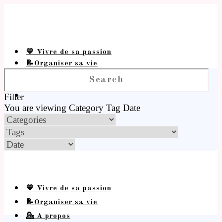
💛 Vivre de sa passion
📝Organiser sa vie
💁 A propos
Filter
You are viewing
Category
Tag
Date
💛 Vivre de sa passion
📝Organiser sa vie
💁 A propos