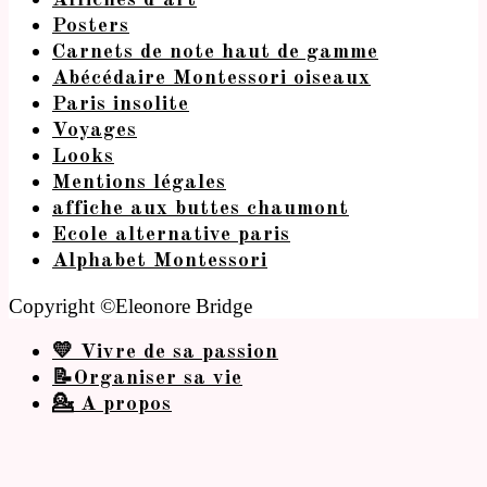
Affiches d’art
Posters
Carnets de note haut de gamme
Abécédaire Montessori oiseaux
Paris insolite
Voyages
Looks
Mentions légales
affiche aux buttes chaumont
Ecole alternative paris
Alphabet Montessori
Copyright ©Eleonore Bridge
💛 Vivre de sa passion
📝Organiser sa vie
💁 A propos