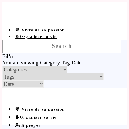
💛 Vivre de sa passion
📝Organiser sa vie
💁 A propos
Filter
You are viewing
Category
Tag
Date
💛 Vivre de sa passion
📝Organiser sa vie
💁 A propos