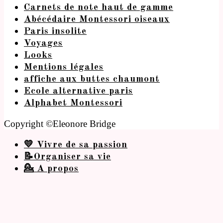
Carnets de note haut de gamme
Abécédaire Montessori oiseaux
Paris insolite
Voyages
Looks
Mentions légales
affiche aux buttes chaumont
Ecole alternative paris
Alphabet Montessori
Copyright ©Eleonore Bridge
💛 Vivre de sa passion
📝Organiser sa vie
💁 A propos