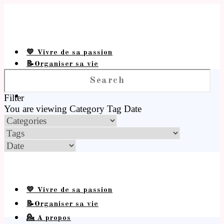
💛 Vivre de sa passion
📝Organiser sa vie
💁 A propos
Filter
You are viewing
Category
Tag
Date
💛 Vivre de sa passion
📝Organiser sa vie
💁 A propos