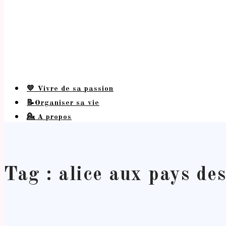
💛 Vivre de sa passion
📝Organiser sa vie
💁 A propos
Tag : alice aux pays des