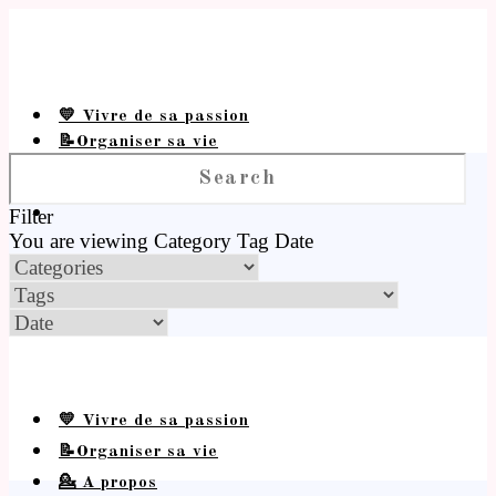
💛 Vivre de sa passion
📝Organiser sa vie
💁 A propos
Filter
You are viewing
Category
Tag
Date
💛 Vivre de sa passion
📝Organiser sa vie
💁 A propos