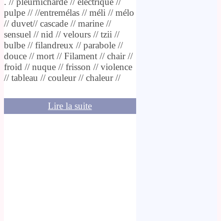
. // pleurnicharde // électrique //
pulpe // //entremélas // méli // mélo
// duvet// cascade // marine //
sensuel // nid // velours // tzii //
bulbe // filandreux // parabole //
douce // mort // Filament // chair //
froid // nuque // frisson // violence
// tableau // couleur // chaleur //
Lire la suite