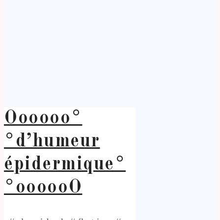
Oooooo°
°d’humeur
épidermique°
°oooooO