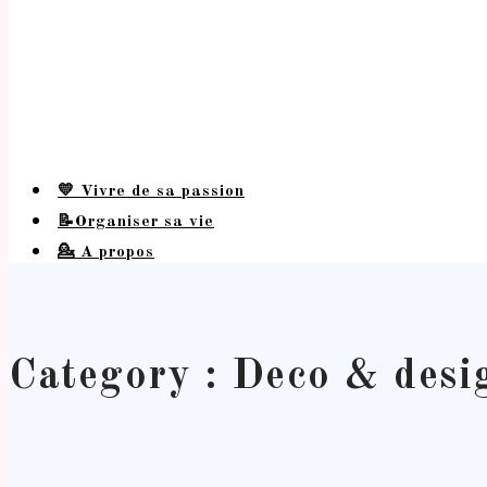
💛 Vivre de sa passion
📝Organiser sa vie
💁 A propos
Category : Deco & desi