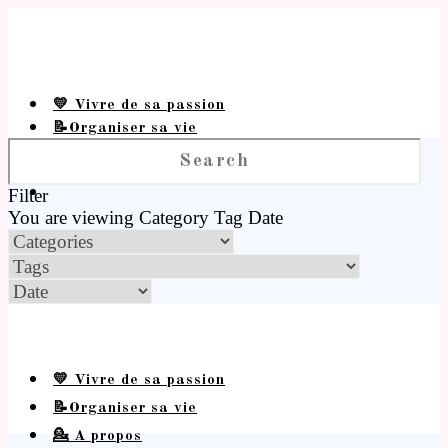
💛 Vivre de sa passion
📝Organiser sa vie
💁 A propos
Filter
You are viewing
Category
Tag
Date
💛 Vivre de sa passion
📝Organiser sa vie
💁 A propos