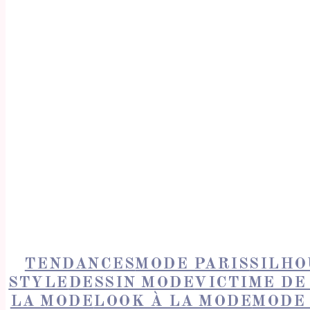
TENDANCES
MODE PARIS
SILHO
STYLE
DESSIN MODE
VICTIME DE
LA MODE
LOOK À LA MODE
MODE