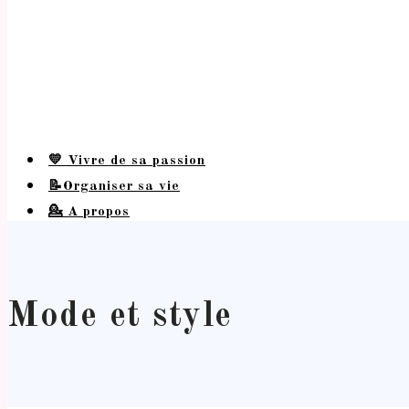
💛 Vivre de sa passion
📝Organiser sa vie
💁 A propos
Mode et style