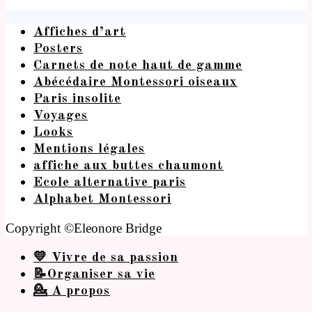
Affiches d’art
Posters
Carnets de note haut de gamme
Abécédaire Montessori oiseaux
Paris insolite
Voyages
Looks
Mentions légales
affiche aux buttes chaumont
Ecole alternative paris
Alphabet Montessori
Copyright ©Eleonore Bridge
💛 Vivre de sa passion
📝Organiser sa vie
💁 A propos