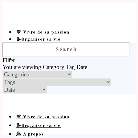
💛 Vivre de sa passion
📝Organiser sa vie
💁 A propos
Filter
You are viewing
Category
Tag
Date
💛 Vivre de sa passion
📝Organiser sa vie
💁 A propos