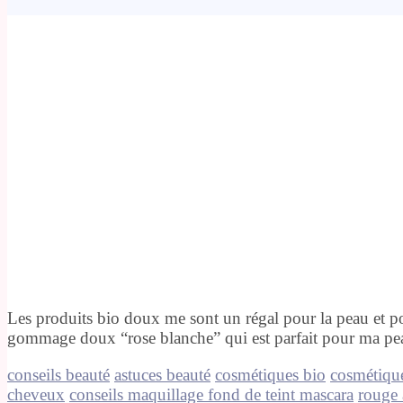
Les produits bio doux me sont un régal pour la peau et po
gommage doux “rose blanche” qui est parfait pour ma pea
conseils beauté
astuces beauté
cosmétiques bio
cosmétiqu
cheveux
conseils maquillage
fond de teint
mascara
rouge 