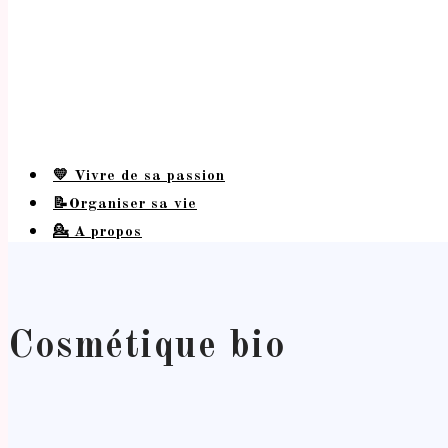
💛 Vivre de sa passion
📝Organiser sa vie
💁 A propos
Cosmétique bio