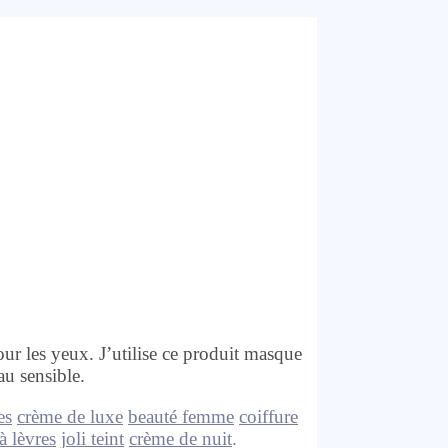
ur les yeux. J’utilise ce produit masque
u sensible.
es
crème de luxe
beauté femme
coiffure
à lèvres
joli teint
crème de nuit
.