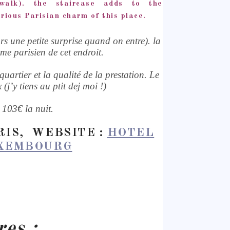
walk). the staircase adds to the
rious Parisian charm of this place.
urs une petite surprise quand on entre). la
me parisien de cet endroit.
uartier et la qualité de la prestation. Le
(j’y tiens au ptit dej moi !)
 103€ la nuit.
RIS, WEBSITE :
HOTEL
UXEMBOURG
es :