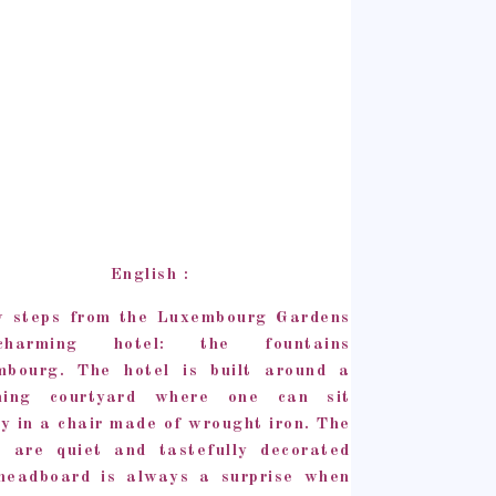
English :
w steps from the Luxembourg Gardens
harming hotel: the fountains
mbourg. The hotel is built around a
ming courtyard where one can sit
ly in a chair made ​​of wrought iron. The
 are quiet and tastefully decorated
headboard is always a surprise when