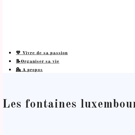
💛 Vivre de sa passion
📝Organiser sa vie
💁 A propos
Les fontaines luxembou