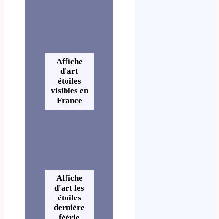
Affiche
d'art
étoiles
visibles en
France
Affiche
d'art les
étoiles
dernière
féérie