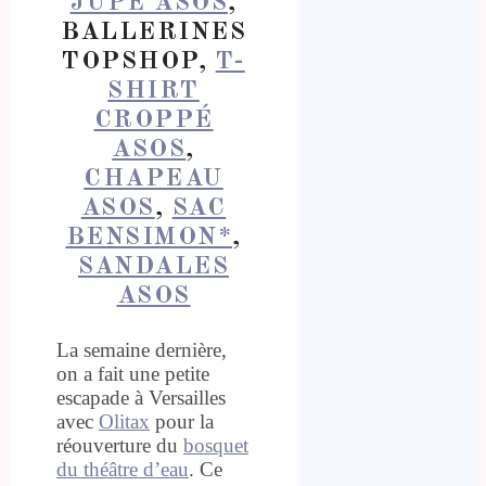
JUPE ASOS
,
BALLERINES
TOPSHOP,
T-
SHIRT
CROPPÉ
ASOS
,
CHAPEAU
ASOS
,
SAC
BENSIMON*
,
SANDALES
ASOS
La semaine dernière,
on a fait une petite
escapade à Versailles
avec
Olitax
pour la
réouverture du
bosquet
du théâtre d’eau
. Ce