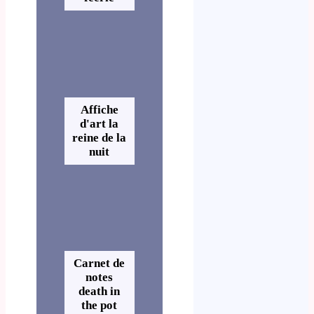
Affiche
d'art la
reine de la
nuit
Carnet de
notes
death in
the pot