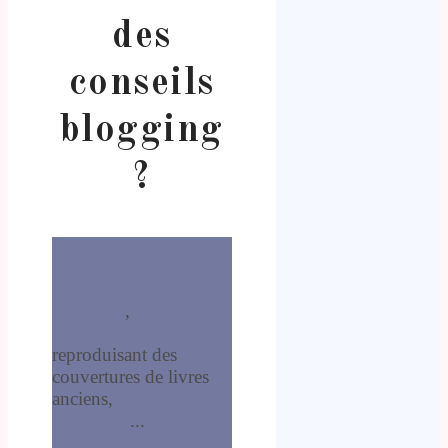
des
conseils
blogging
?
Ma boutique de déco
Posters et affiches d'art
encadrées
,
carnets de
note premium
reproduisant des
couvertures de livres
anciens,
mugs en
porcelaine
...