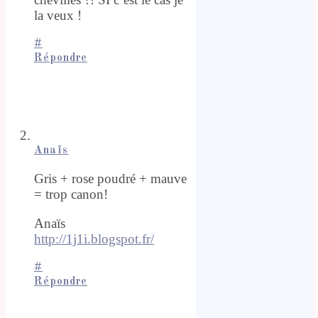
la veux !
#
Répondre
Anaïs
Gris + rose poudré + mauve
= trop canon!
Anaïs
http://1j1i.blogspot.fr/
#
Répondre