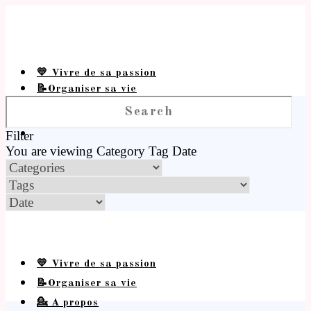
💛 Vivre de sa passion
📝Organiser sa vie
💁 A propos
Filter
You are viewing
Category
Tag
Date
💛 Vivre de sa passion
📝Organiser sa vie
💁 A propos