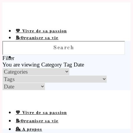
💛 Vivre de sa passion
📝Organiser sa vie
💁 A propos
Filter
You are viewing
Category
Tag
Date
💛 Vivre de sa passion
📝Organiser sa vie
💁 A propos