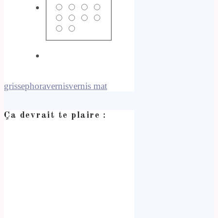
gris
sephora
vernis
vernis mat
Ça devrait te plaire :