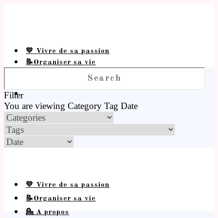
💛 Vivre de sa passion
📝Organiser sa vie
💁 A propos
Filter
You are viewing
Category
Tag
Date
💛 Vivre de sa passion
📝Organiser sa vie
💁 A propos