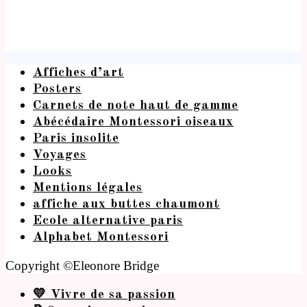
Affiches d’art
Posters
Carnets de note haut de gamme
Abécédaire Montessori oiseaux
Paris insolite
Voyages
Looks
Mentions légales
affiche aux buttes chaumont
Ecole alternative paris
Alphabet Montessori
Copyright ©Eleonore Bridge
💛 Vivre de sa passion