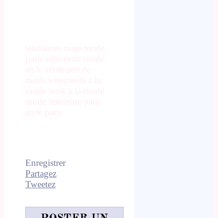
tendances maje mode
paris silhouette mode
style vente privée
mode vêtements à la
mode look à la mode
mode féminine paris
style paris
Enregistrer
Partagez
Tweetez