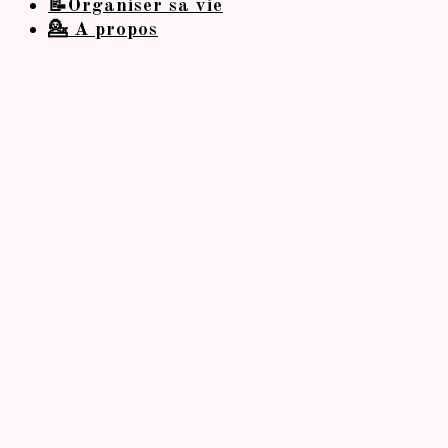
📝Organiser sa vie
💁 A propos