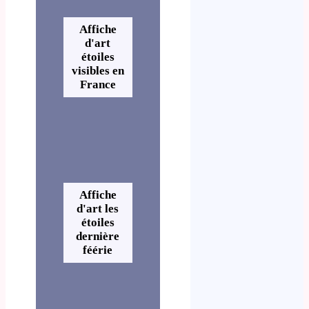
Affiche
d'art
étoiles
visibles en
France
Affiche
d'art les
étoiles
dernière
féérie