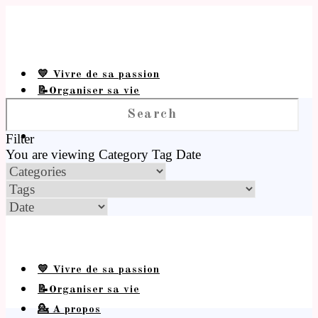
💛 Vivre de sa passion
📝Organiser sa vie
💁 A propos
Filter
You are viewing
Category
Tag
Date
💛 Vivre de sa passion
📝Organiser sa vie
💁 A propos