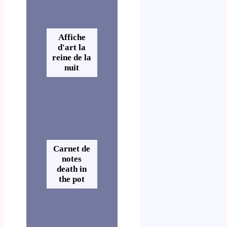
Affiche
d'art la
reine de la
nuit
Carnet de
notes
death in
the pot