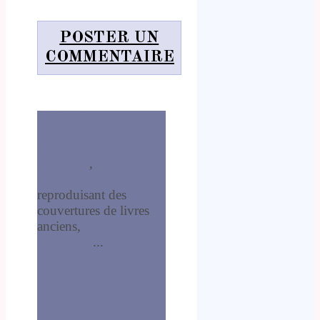
POSTER UN
COMMENTAIRE
Ma boutique de déco
Posters et affiches d'art
encadrées
,
carnets de
note premium
reproduisant des
couvertures de livres
anciens,
mugs en
porcelaine
...