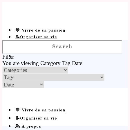
💛 Vivre de sa passion
📝Organiser sa vie
💁 A propos
Filter
You are viewing
Category
Tag
Date
💛 Vivre de sa passion
📝Organiser sa vie
💁 A propos