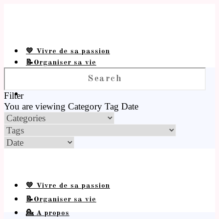
💛 Vivre de sa passion
📝Organiser sa vie
💁 A propos
Filter
You are viewing
Category
Tag
Date
💛 Vivre de sa passion
📝Organiser sa vie
💁 A propos