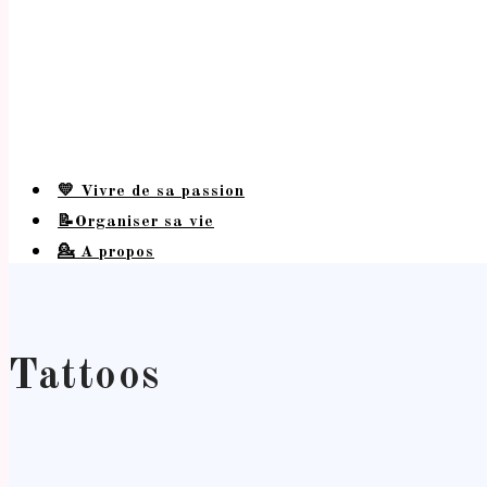
💛 Vivre de sa passion
📝Organiser sa vie
💁 A propos
Tattoos