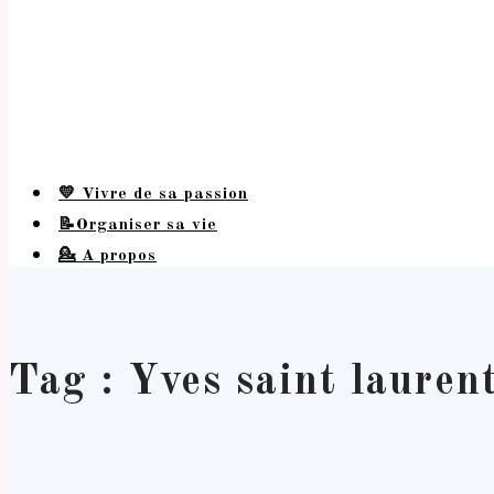
💛 Vivre de sa passion
📝Organiser sa vie
💁 A propos
Tag : Yves saint lauren