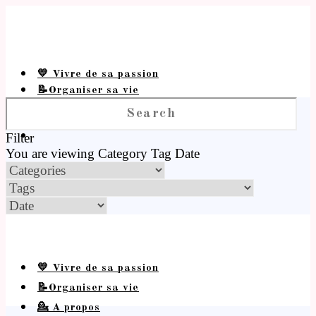
💛 Vivre de sa passion
📝Organiser sa vie
💁 A propos
Filter
You are viewing
Category
Tag
Date
💛 Vivre de sa passion
📝Organiser sa vie
💁 A propos