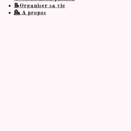
📝Organiser sa vie
💁 A propos