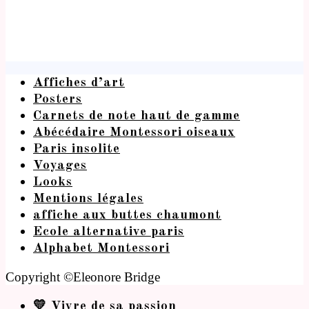
Affiches d’art
Posters
Carnets de note haut de gamme
Abécédaire Montessori oiseaux
Paris insolite
Voyages
Looks
Mentions légales
affiche aux buttes chaumont
Ecole alternative paris
Alphabet Montessori
Copyright ©Eleonore Bridge
💛 Vivre de sa passion