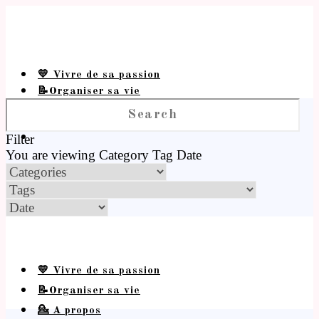
💛 Vivre de sa passion
📝Organiser sa vie
💁 A propos
Filter
You are viewing
Category
Tag
Date
💛 Vivre de sa passion
📝Organiser sa vie
💁 A propos