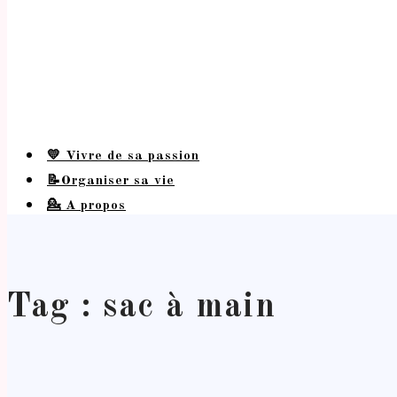
💛 Vivre de sa passion
📝Organiser sa vie
💁 A propos
Tag : sac à main