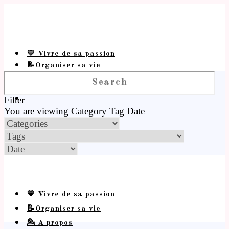
💛 Vivre de sa passion
📝Organiser sa vie
💁 A propos
Filter
You are viewing
Category
Tag
Date
💛 Vivre de sa passion
📝Organiser sa vie
💁 A propos