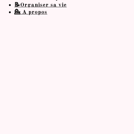
📝Organiser sa vie
💁 A propos