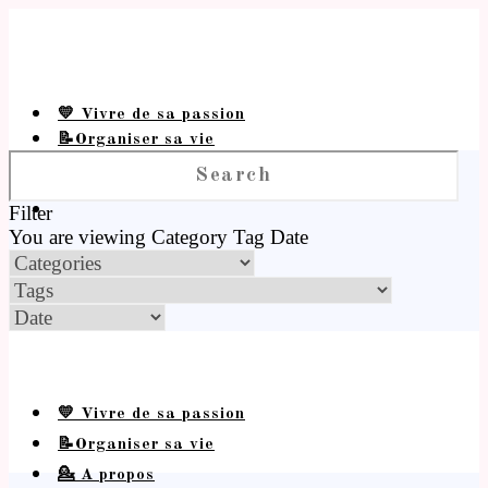
💛 Vivre de sa passion
📝Organiser sa vie
💁 A propos
Filter
You are viewing
Category
Tag
Date
💛 Vivre de sa passion
📝Organiser sa vie
💁 A propos