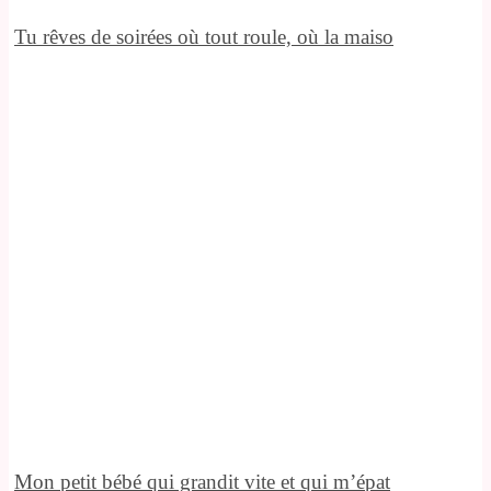
Tu rêves de soirées où tout roule, où la maiso
Mon petit bébé qui grandit vite et qui m’épat