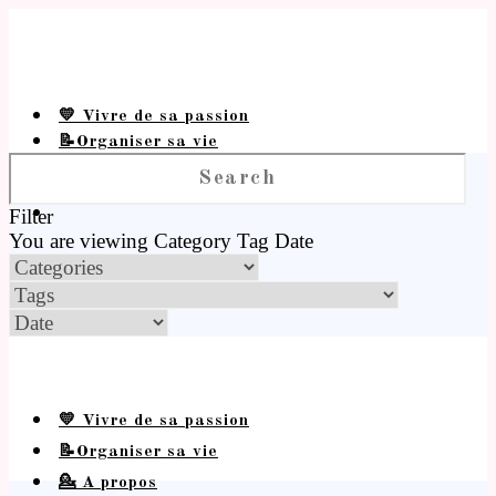
💛 Vivre de sa passion
📝Organiser sa vie
💁 A propos
Filter
You are viewing
Category
Tag
Date
💛 Vivre de sa passion
📝Organiser sa vie
💁 A propos