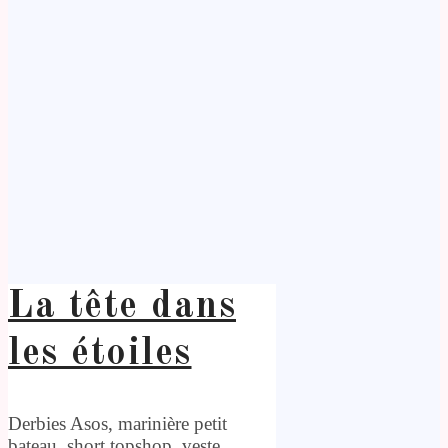
La tête dans
les étoiles
Derbies Asos, marinière petit
bateau, short topshop, veste