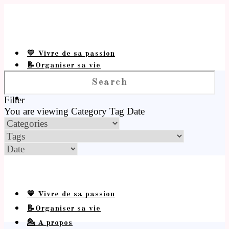
💛 Vivre de sa passion
📝Organiser sa vie
💁 A propos
Filter
You are viewing
Category
Tag
Date
💛 Vivre de sa passion
📝Organiser sa vie
💁 A propos