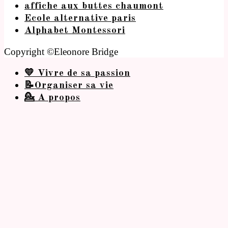
affiche aux buttes chaumont
Ecole alternative paris
Alphabet Montessori
Copyright ©Eleonore Bridge
💛 Vivre de sa passion
📝Organiser sa vie
💁 A propos