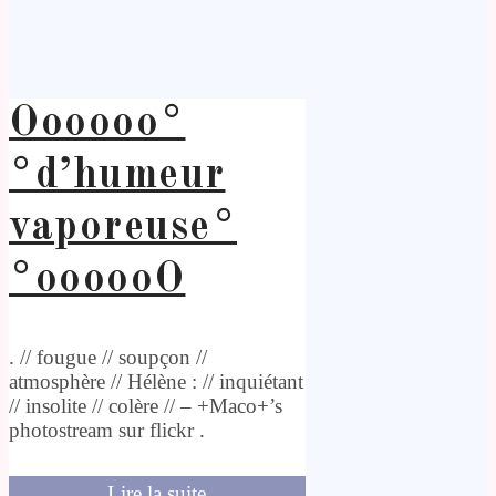
Oooooo°
°d’humeur
vaporeuse°
°oooooO
. // fougue // soupçon //
atmosphère // Hélène : // inquiétant
// insolite // colère // – +Maco+’s
photostream sur flickr .
Lire la suite