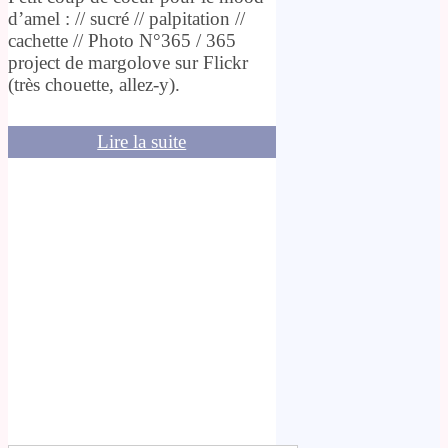
d’amel : // sucré // palpitation //
cachette // Photo N°365 / 365
project de margolove sur Flickr
(très chouette, allez-y).
Lire la suite