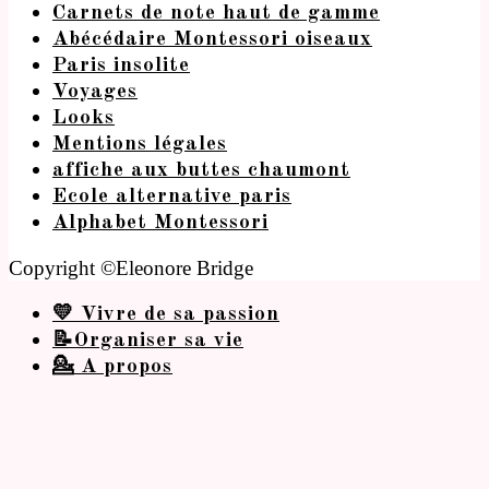
Carnets de note haut de gamme
Abécédaire Montessori oiseaux
Paris insolite
Voyages
Looks
Mentions légales
affiche aux buttes chaumont
Ecole alternative paris
Alphabet Montessori
Copyright ©Eleonore Bridge
💛 Vivre de sa passion
📝Organiser sa vie
💁 A propos