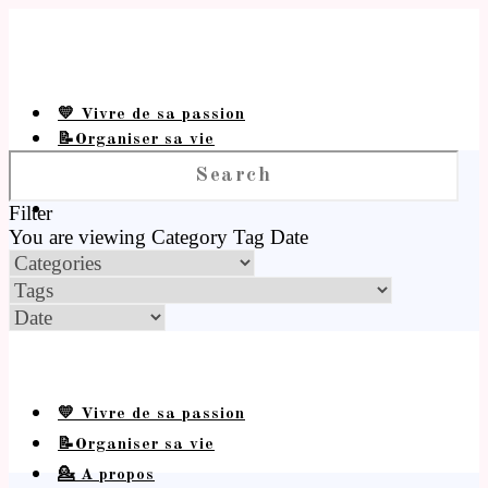
💛 Vivre de sa passion
📝Organiser sa vie
💁 A propos
Filter
You are viewing
Category
Tag
Date
💛 Vivre de sa passion
📝Organiser sa vie
💁 A propos