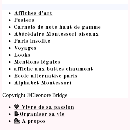
Affiches d’art
Posters
Carnets de note haut de gamme
Abécédaire Montessori oiseaux
Paris insolite
Voyages
Looks
Mentions légales
affiche aux buttes chaumont
Ecole alternative paris
Alphabet Montessori
Copyright ©Eleonore Bridge
💛 Vivre de sa passion
📝Organiser sa vie
💁 A propos