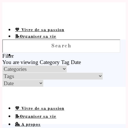
💛 Vivre de sa passion
📝Organiser sa vie
💁 A propos
Filter
You are viewing
Category
Tag
Date
💛 Vivre de sa passion
📝Organiser sa vie
💁 A propos