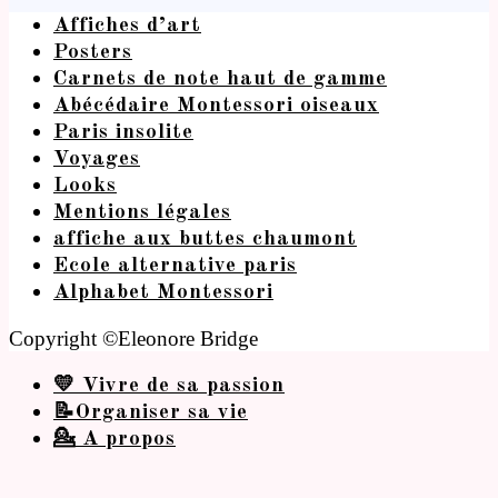
Affiches d’art
Posters
Carnets de note haut de gamme
Abécédaire Montessori oiseaux
Paris insolite
Voyages
Looks
Mentions légales
affiche aux buttes chaumont
Ecole alternative paris
Alphabet Montessori
Copyright ©Eleonore Bridge
💛 Vivre de sa passion
📝Organiser sa vie
💁 A propos