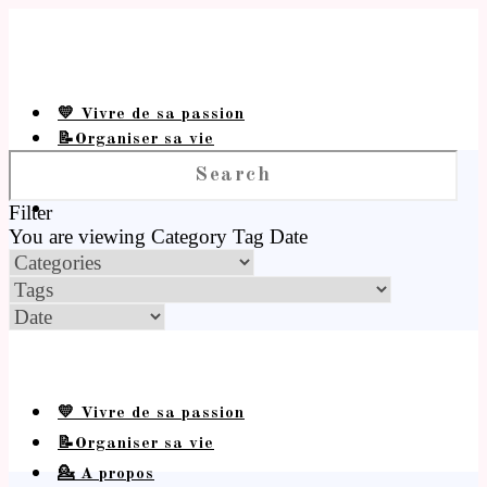
💛 Vivre de sa passion
📝Organiser sa vie
💁 A propos
Filter
You are viewing
Category
Tag
Date
💛 Vivre de sa passion
📝Organiser sa vie
💁 A propos