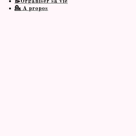
📝Organiser sa vie
💁 A propos