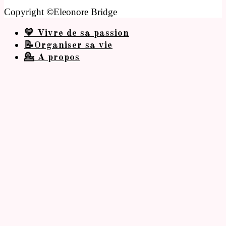
Copyright ©Eleonore Bridge
💛 Vivre de sa passion
📝Organiser sa vie
💁 A propos