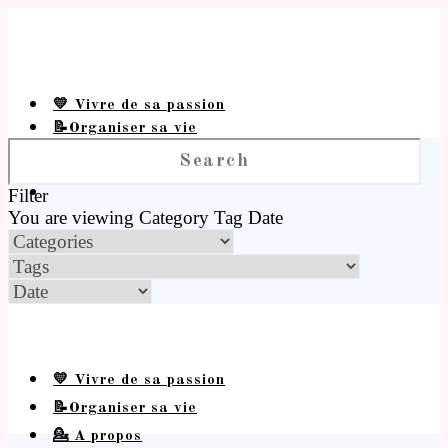
💛 Vivre de sa passion
📝Organiser sa vie
💁 A propos
Filter
You are viewing
Category
Tag
Date
💛 Vivre de sa passion
📝Organiser sa vie
💁 A propos