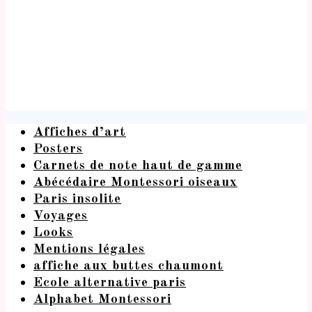
Affiches d’art
Posters
Carnets de note haut de gamme
Abécédaire Montessori oiseaux
Paris insolite
Voyages
Looks
Mentions légales
affiche aux buttes chaumont
Ecole alternative paris
Alphabet Montessori