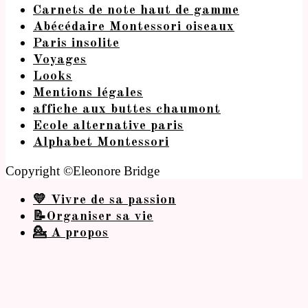
Carnets de note haut de gamme
Abécédaire Montessori oiseaux
Paris insolite
Voyages
Looks
Mentions légales
affiche aux buttes chaumont
Ecole alternative paris
Alphabet Montessori
Copyright ©Eleonore Bridge
💛 Vivre de sa passion
📝Organiser sa vie
💁 A propos