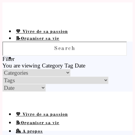
💛 Vivre de sa passion
📝Organiser sa vie
💁 A propos
Filter
You are viewing
Category
Tag
Date
💛 Vivre de sa passion
📝Organiser sa vie
💁 A propos