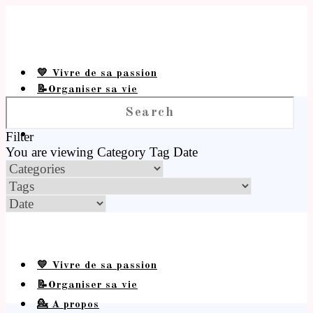
💛 Vivre de sa passion
📝Organiser sa vie
💁 A propos
Filter
You are viewing
Category
Tag
Date
💛 Vivre de sa passion
📝Organiser sa vie
💁 A propos