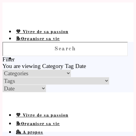
💛 Vivre de sa passion
📝Organiser sa vie
💁 A propos
Filter
You are viewing
Category
Tag
Date
💛 Vivre de sa passion
📝Organiser sa vie
💁 A propos