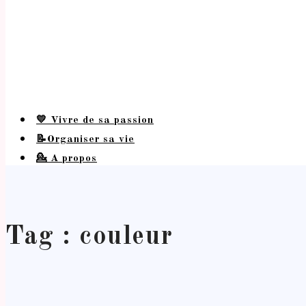
💛 Vivre de sa passion
📝Organiser sa vie
💁 A propos
Tag : couleur