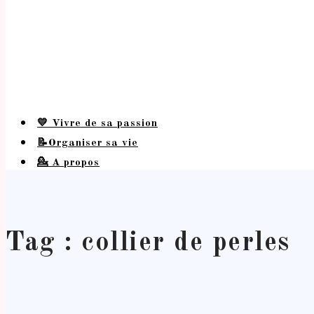
💛 Vivre de sa passion
📝Organiser sa vie
💁 A propos
Tag : collier de perles