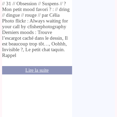
// 31 // Obsession // Suspens // ?
Mon petit mood favori ? : // dring
// dingue // rouge // par Célia
Photo flickr : Always waiting for
your call by cfisherphotography
Derniers moods : Trouve
l’escargot caché dans le dessin, Il
est beaucoup trop tôt…, Oohhh,
Invisible ?, Le petit chat taquin.
Rappel
Lire la suite