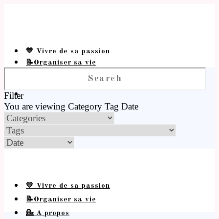
💛 Vivre de sa passion
📝Organiser sa vie
💁 A propos
Filter
You are viewing
Category
Tag
Date
💛 Vivre de sa passion
📝Organiser sa vie
💁 A propos