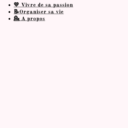
💛 Vivre de sa passion
📝Organiser sa vie
💁 A propos