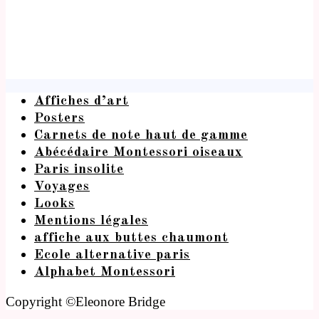
Affiches d’art
Posters
Carnets de note haut de gamme
Abécédaire Montessori oiseaux
Paris insolite
Voyages
Looks
Mentions légales
affiche aux buttes chaumont
Ecole alternative paris
Alphabet Montessori
Copyright ©Eleonore Bridge