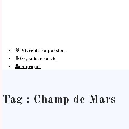
💛 Vivre de sa passion
📝Organiser sa vie
💁 A propos
Tag : Champ de Mars