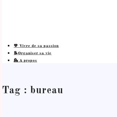
💛 Vivre de sa passion
📝Organiser sa vie
💁 A propos
Tag : bureau