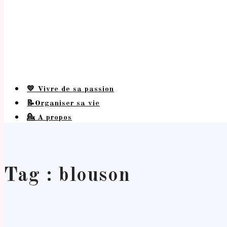
💛 Vivre de sa passion
📝Organiser sa vie
💁 A propos
Tag : blouson