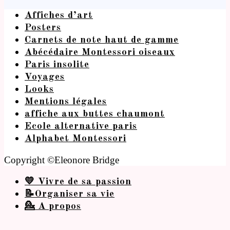
Affiches d’art
Posters
Carnets de note haut de gamme
Abécédaire Montessori oiseaux
Paris insolite
Voyages
Looks
Mentions légales
affiche aux buttes chaumont
Ecole alternative paris
Alphabet Montessori
Copyright ©Eleonore Bridge
💛 Vivre de sa passion
📝Organiser sa vie
💁 A propos