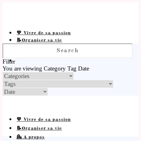
💛 Vivre de sa passion
📝Organiser sa vie
💁 A propos
Filter
You are viewing
Category
Tag
Date
💛 Vivre de sa passion
📝Organiser sa vie
💁 A propos