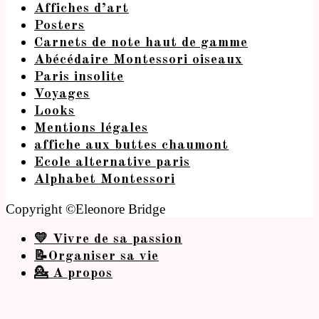
Affiches d’art
Posters
Carnets de note haut de gamme
Abécédaire Montessori oiseaux
Paris insolite
Voyages
Looks
Mentions légales
affiche aux buttes chaumont
Ecole alternative paris
Alphabet Montessori
Copyright ©Eleonore Bridge
💛 Vivre de sa passion
📝Organiser sa vie
💁 A propos