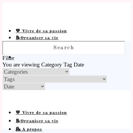
💛 Vivre de sa passion
📝Organiser sa vie
💁 A propos
Filter
You are viewing
Category
Tag
Date
💛 Vivre de sa passion
📝Organiser sa vie
💁 A propos